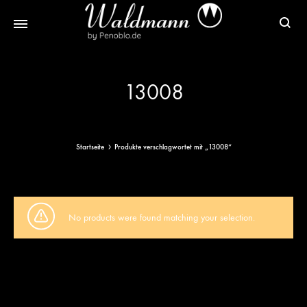
Waldmann
Mit
Füller
Gratis
13008
|
Gravur
Schreibgeräte
&
aus
Versand
Sterlingsilber
Startseite
Produkte verschlagwortet mit „13008“
No products were found matching your selection.