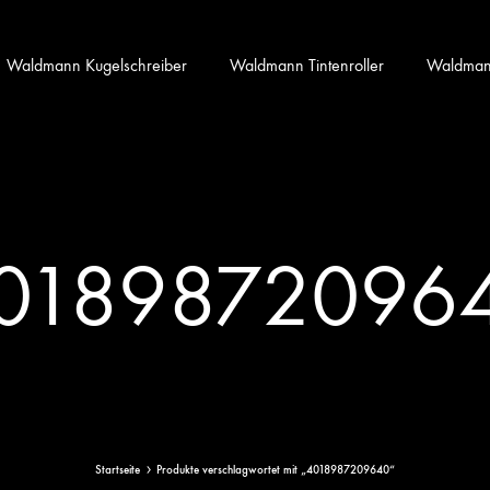
Waldmann Kugelschreiber
Waldmann Tintenroller
Waldmann 
0189872096
Startseite
Produkte verschlagwortet mit „4018987209640“