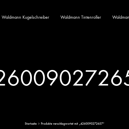
Waldmann Kugelschreiber
Waldmann Tintenroller
Waldmann 
2600902726
Startseite
Produkte verschlagwortet mit „4260090272657“