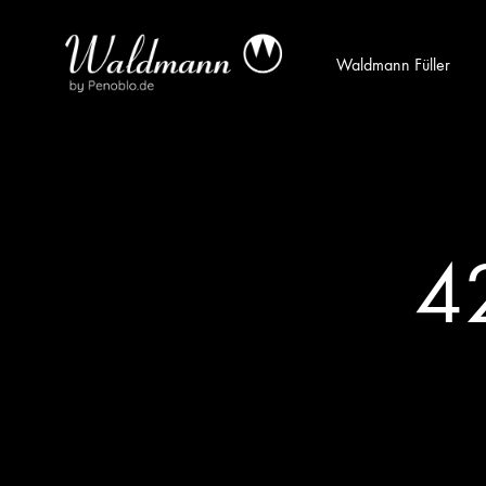
Waldmann Füller
Waldmann
Mit
Füller
Gratis
|
Gravur
Schreibgeräte
&
aus
Versand
4
Sterlingsilber