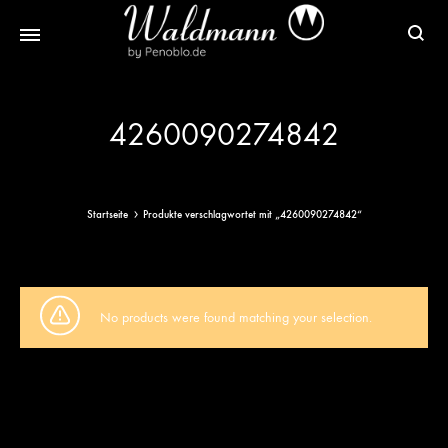
Waldmann
Mit
Füller
Gratis
4260090274842
|
Gravur
Schreibgeräte
&
aus
Versand
Sterlingsilber
Startseite
Produkte verschlagwortet mit „4260090274842“
No products were found matching your selection.