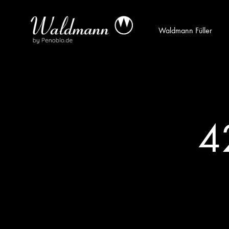
Waldmann Füller
Waldmann
Mit
Füller
Gratis
|
Gravur
Schreibgeräte
&
aus
Versand
4
Sterlingsilber