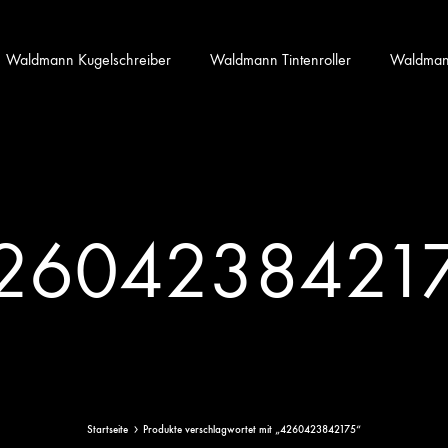
Waldmann Kugelschreiber
Waldmann Tintenroller
Waldmann 
2604238421
Startseite
Produkte verschlagwortet mit „4260423842175“