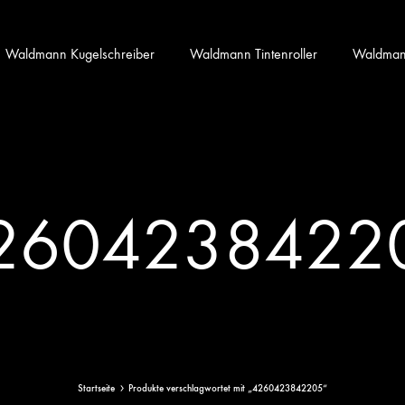
Waldmann Kugelschreiber
Waldmann Tintenroller
Waldmann 
2604238422
Startseite
Produkte verschlagwortet mit „4260423842205“