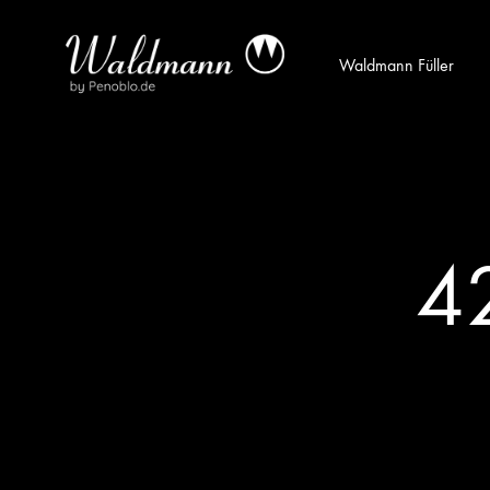
Waldmann Füller
Waldmann
Mit
Füller
Gratis
|
Gravur
Schreibgeräte
&
aus
Versand
4
Sterlingsilber