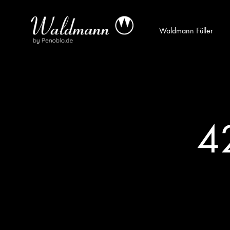
Waldmann Füller
Waldmann
Mit
Füller
Gratis
|
Gravur
Schreibgeräte
&
aus
Versand
4
Sterlingsilber