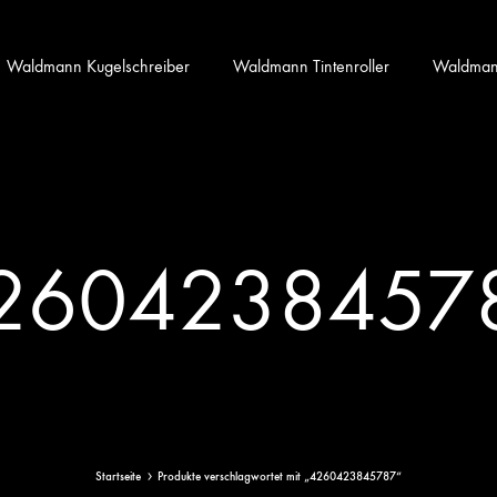
Waldmann Kugelschreiber
Waldmann Tintenroller
Waldmann 
2604238457
Startseite
Produkte verschlagwortet mit „4260423845787“