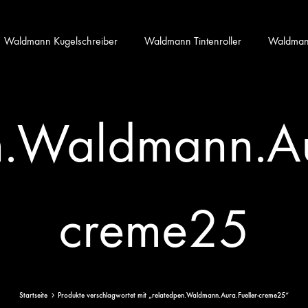
Waldmann Kugelschreiber
Waldmann Tintenroller
Waldmann 
n.Waldmann.Aur
creme25
Startseite
Produkte verschlagwortet mit „relatedpen.Waldmann.Aura.Fueller-creme25“