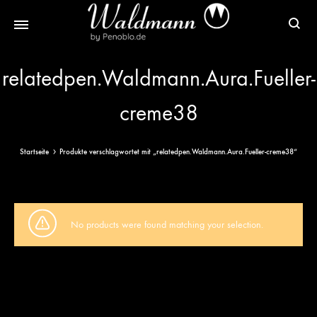
Waldmann
Mit
Füller
Gratis
relatedpen.Waldmann.Aura.Fueller-
|
Gravur
creme38
Schreibgeräte
&
aus
Versand
Sterlingsilber
Startseite
Produkte verschlagwortet mit „relatedpen.Waldmann.Aura.Fueller-creme38“
No products were found matching your selection.