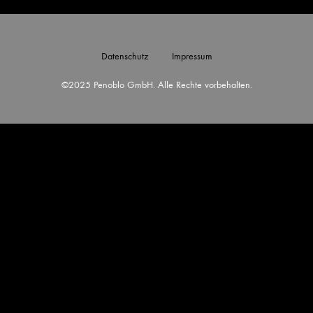
Datenschutz
Impressum
©2025 Penoblo GmbH. Alle Rechte vorbehalten.