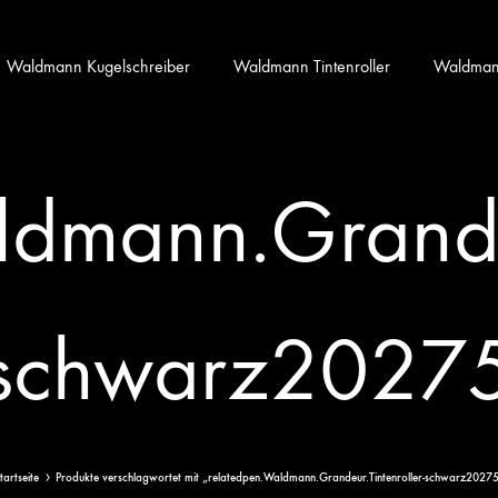
Waldmann Kugelschreiber
Waldmann Tintenroller
Waldmann 
dmann.Grandeu
schwarz2027
tartseite
Produkte verschlagwortet mit „relatedpen.Waldmann.Grandeur.Tintenroller-schwarz2027