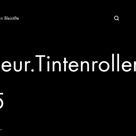
Bleistifte
r.Tintenroller
5
5“