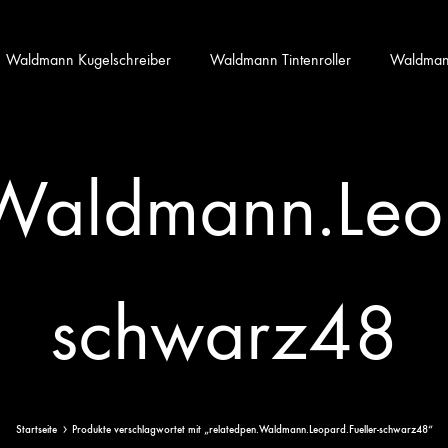
Waldmann Kugelschreiber
Waldmann Tintenroller
Waldmann 
Waldmann.Leop
schwarz48
Startseite
Produkte verschlagwortet mit „relatedpen.Waldmann.Leopard.Fueller-schwarz48“