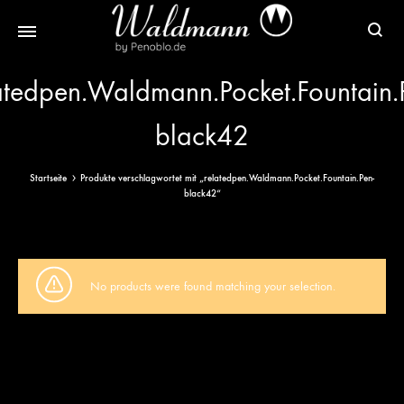
Waldmann
Mit
atedpen.Waldmann.Pocket.Fountain.
Füller
Gratis
|
Gravur
black42
Schreibgeräte
&
aus
Versand
Startseite
Produkte verschlagwortet mit „relatedpen.Waldmann.Pocket.Fountain.Pen-
Sterlingsilber
black42“
No products were found matching your selection.