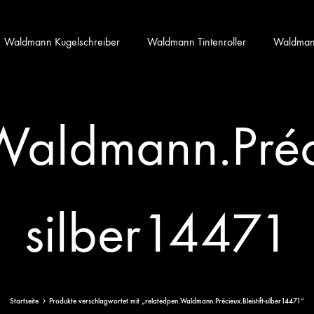
Waldmann Kugelschreiber
Waldmann Tintenroller
Waldmann 
aldmann.Précie
silber14471
Startseite
Produkte verschlagwortet mit „relatedpen.Waldmann.Précieux.Bleistift-silber14471“