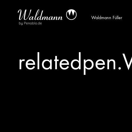
Waldmann Füller
Waldmann
Mit
Füller
Gratis
|
Gravur
relatedpen.W
Schreibgeräte
&
aus
Versand
Sterlingsilber