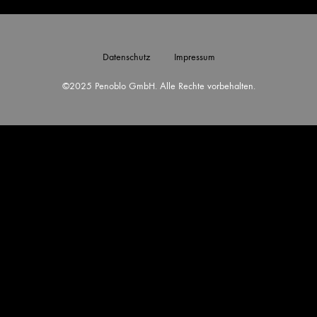
Datenschutz
Impressum
©2025 Penoblo GmbH. Alle Rechte vorbehalten.