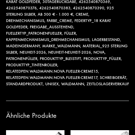
KARAT GOLDFEDER
,
30TAGERÜCKGABE
,
4262540870369
,
4262540870376
,
4262540870383
,
4262540870390
,
925
STERLING SILBER
,
AB 500 € - 1.000 €
,
CREME
,
DREHMECHANISMUS
,
FARBE_CREME
,
FEDERTYP_18 KARAT
GOLDFEDER
,
FREIGABE_AUSSTEHEND
,
FUELLERTYP_PATRONENFUELLER
,
FÜLLER
,
KAPPENMECHANISMUS_DREHMECHANISMUS
,
LAGERBESTAND
,
MADEINGERMANY
,
MARKE_WALDMANN
,
MATERIAL_925 STERLING
SILBER
,
NEUHEIT-2026
,
NEUHEIT-NEUHEIT-2026
,
NOVA
,
PATRONENFÜLLER
,
PRODUKTTYP_BLEISTIFT
,
PRODUKTTYP_FÜLLER
,
PRODUKTTYP_TINTENROLLER
,
RELATEDPEN.WALDMANN.NOVA.FUELLER-CREME15
,
RELATEDPEN.WALDMANN.NOVA.FUELLER-CREME17
,
SCHREIBGERÄT
,
STANDARDPRODUKT
,
UNISEX
,
WALDMANN
,
ZEITLOSLAGERVERKAUF
Ähnliche Produkte