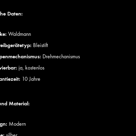
che Daten:
ke:
Waldmann
eibgerätetyp:
Bleistift
penmechanismus:
Drehmechanismus
ierbar:
ja, kostenlos
ntiezeit:
10 Jahre
und Material:
gn:
Modern
e:
silber