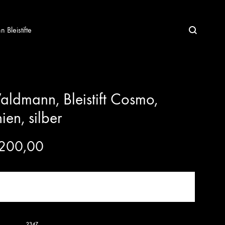
Bleistifte
ldmann, Bleistift Cosmo,
nien, silber
200,00
JETZT KAUFEN!
2347