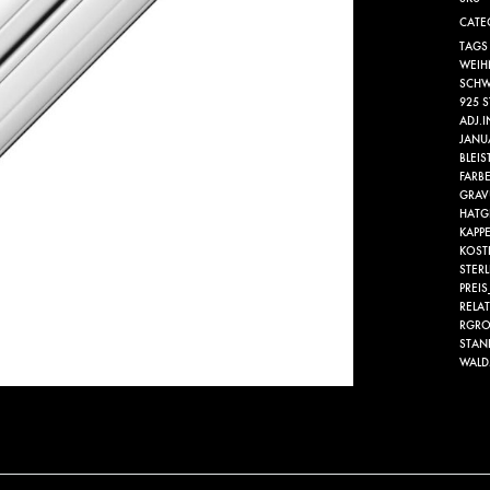
CATE
TAGS
WEIH
SCHW
925 S
ADJ.
JANU
BLEIS
FARB
GRAV
HATG
KAPP
KOST
STERL
PREIS
RELA
RGRO
STAN
WAL