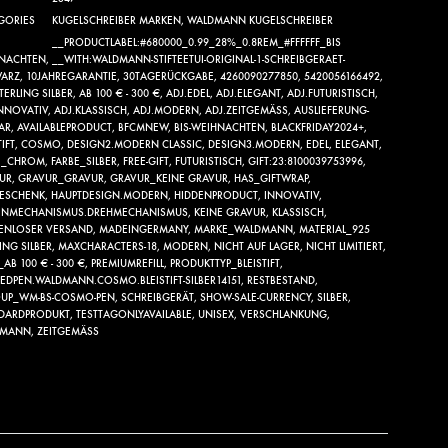
GORIES
KUGELSCHREIBER MARKEN
,
WALDMANN KUGELSCHREIBER
__PRODUCTLABEL:#680000_0.99_28%_0.8REM_#FFFFFF_BIS
NACHTEN
,
__WITH:WALDMANN-STIFTEETUI-ORIGINAL-1-SCHREIBGERAET-
ARZ
,
10JAHREGARANTIE
,
30TAGERÜCKGABE
,
4260090277850
,
5420056166492
,
TERLING SILBER
,
AB 100 € - 300 €
,
ADJ.EDEL
,
ADJ.ELEGANT
,
ADJ.FUTURISTISCH
,
INNOVATIV
,
ADJ.KLASSISCH
,
ADJ.MODERN
,
ADJ.ZEITGEMÄSS
,
AUSLIEFERUNG-
AR
,
AVAILABLEPRODUCT
,
BFCMNEW
,
BIS-WEIHNACHTEN
,
BLACKFRIDAY2024+
,
TIFT
,
COSMO
,
DESIGN2.MODERN CLASSIC
,
DESIGN3.MODERN
,
EDEL
,
ELEGANT
,
E_CHROM
,
FARBE_SILBER
,
FREE-GIFT
,
FUTURISTISCH
,
GIFT:23:8100039753996
,
UR
,
GRAVUR_GRAVUR
,
GRAVUR_KEINE GRAVUR
,
HAS_GIFTWRAP
,
ESCHENK
,
HAUPTDESIGN.MODERN
,
HIDDENPRODUCT
,
INNOVATIV
,
ENMECHANISMUS.DREHMECHANISMUS
,
KEINE GRAVUR
,
KLASSISCH
,
ENLOSER VERSAND
,
MADEINGERMANY
,
MARKE_WALDMANN
,
MATERIAL_925
ING SILBER
,
MAXCHARACTERS-18
,
MODERN
,
NICHT AUF LAGER
,
NICHT LIMITIERT
,
_AB 100 € - 300 €
,
PREMIUMREFILL
,
PRODUKTTYP_BLEISTIFT
,
TEDPEN.WALDMANN.COSMO.BLEISTIFT-SILBER14151
,
RESTBESTAND
,
UP_WM-BS-COSMO-PEN
,
SCHREIBGERÄT
,
SHOW-SALE-CURRENCY
,
SILBER
,
DARDPRODUKT
,
TESTTAGONLYAVAILABLE
,
UNISEX
,
VERSCHLANKUNG
,
DMANN
,
ZEITGEMÄSS