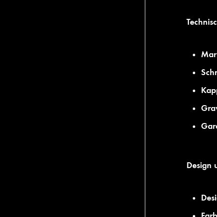
Technis
Mar
Schr
Kap
Grav
Gara
Design 
Desi
Farb