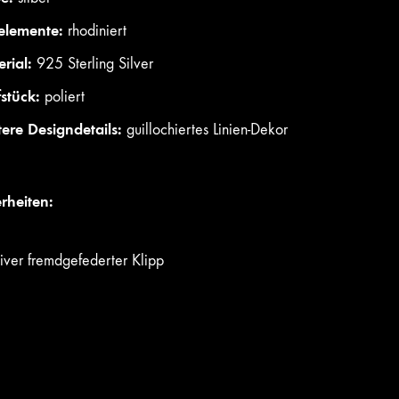
elemente:
rhodiniert
rial:
925 Sterling Silver
fstück:
poliert
ere Designdetails:
guillochiertes Linien-Dekor
rheiten:
iver fremdgefederter Klipp