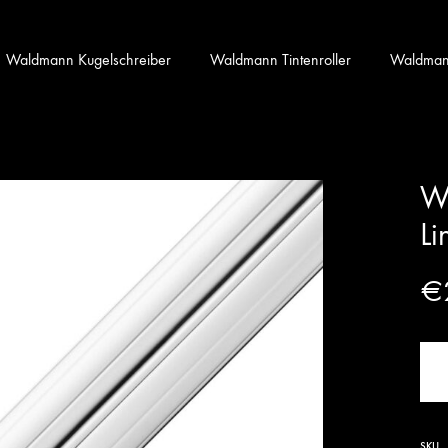
Waldmann Kugelschreiber
Waldmann Tintenroller
Waldmann 
Wa
Li
€
SKU