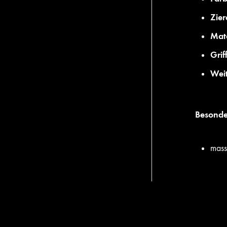
Zier
Mate
Grif
Weit
Besonde
mass