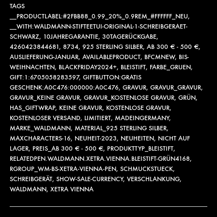
TAGS
__PRODUCTLABEL:#2FBB88_0.99_20%_0.9REM_#FFFFFF_NEU
,
__WITH:WALDMANN-STIFTEETUI-ORIGINAL-1-SCHREIBGERAET-
SCHWARZ
,
10JAHREGARANTIE
,
30TAGERÜCKGABE
,
4260423844681
,
8734
,
925 STERLING SILBER
,
AB 300 € - 500 €
,
AUSLIEFERUNG-JANUAR
,
AVAILABLEPRODUCT
,
BFCMNEW
,
BIS-
WEIHNACHTEN
,
BLACKFRIDAY2024+
,
BLEISTIFT
,
FARBE_GRUEN
,
GIFT:1:6705058283597
,
GIFTBUTTON:GRATIS
GESCHENK:A0C476:000000:A0C476
,
GRAVUR
,
GRAVUR_GRAVUR
,
GRAVUR_KEINE GRAVUR
,
GRAVUR_KOSTENLOSE GRAVUR
,
GRÜN
,
HAS_GIFTWRAP
,
KEINE GRAVUR
,
KOSTENLOSE GRAVUR
,
KOSTENLOSER VERSAND
,
LIMITIERT
,
MADEINGERMANY
,
MARKE_WALDMANN
,
MATERIAL_925 STERLING SILBER
,
MAXCHARACTERS-16
,
NEUHEIT-2023
,
NEUHEITEN
,
NICHT AUF
LAGER
,
PREIS_AB 300 € - 500 €
,
PRODUKTTYP_BLEISTIFT
,
RELATEDPEN.WALDMANN.XETRA.VIENNA.BLEISTIFT-GRÜN4168
,
RGROUP_WM-BS-XETRA-VIENNA-PEN
,
SCHMUCKSTUECK
,
SCHREIBGERÄT
,
SHOW-SALE-CURRENCY
,
VERSCHLANKUNG
,
WALDMANN
,
XETRA VIENNA