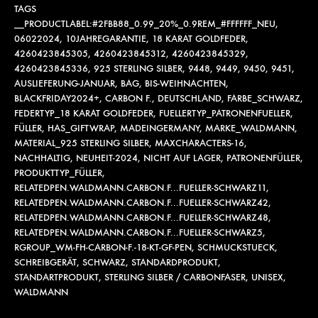
TAGS
__PRODUCTLABEL:#2FBB88_0.99_20%_0.9REM_#FFFFFF_NEU
,
06022024
,
10JAHREGARANTIE
,
18 KARAT GOLDFEDER
,
4260423845305
,
4260423845312
,
4260423845329
,
4260423845336
,
925 STERLING SILBER
,
9448
,
9449
,
9450
,
9451
,
AUSLIEFERUNG-JANUAR
,
BAG
,
BIS-WEIHNACHTEN
,
BLACKFRIDAY2024+
,
CARBON F.
,
DEUTSCHLAND
,
FARBE_SCHWARZ
,
FEDERTYP_18 KARAT GOLDFEDER
,
FUELLERTYP_PATRONENFUELLER
,
FÜLLER
,
HAS_GIFTWRAP
,
MADEINGERMANY
,
MARKE_WALDMANN
,
MATERIAL_925 STERLING SILBER
,
MAXCHARACTERS-16
,
NACHHALTIG
,
NEUHEIT-2024
,
NICHT AUF LAGER
,
PATRONENFÜLLER
,
PRODUKTTYP_FÜLLER
,
RELATEDPEN.WALDMANN.CARBON.F...FUELLER-SCHWARZ11
,
RELATEDPEN.WALDMANN.CARBON.F...FUELLER-SCHWARZ42
,
RELATEDPEN.WALDMANN.CARBON.F...FUELLER-SCHWARZ48
,
RELATEDPEN.WALDMANN.CARBON.F...FUELLER-SCHWARZ5
,
RGROUP_WM-FH-CARBON-F.-18-KT-GF-PEN
,
SCHMUCKSTUECK
,
SCHREIBGERÄT
,
SCHWARZ
,
STANDARDPRODUKT
,
STANDARTPRODUKT
,
STERLING SILBER / CARBONFASER
,
UNISEX
,
WALDMANN