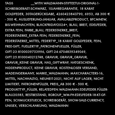
TAGS
__WITH:WALDMANN-STIFTEETUI-ORIGINAL-1-
SCHREIBGERAET-SCHWARZ
,
10JAHREGARANTIE
,
18 KARAT
GOLDFEDER
,
30TAGERÜCKGABE
,
4260423843790
,
6953
,
AB 300 €
- 500 €
,
AUSLIEFERUNG-JANUAR
,
AVAILABLEPRODUCT
,
BFCMNEW
,
BIS-WEIHNACHTEN
,
BLACKFRIDAY2024+
,
BLAU
,
BREIT
,
EDELFEDER
,
EXTRA FEIN
,
FARBE_BLAU
,
FEDERSTAERKE_BREIT
,
FEDERSTAERKE_EXTRA FEIN
,
FEDERSTAERKE_FEIN
,
FEDERSTAERKE_MITTEL
,
FEDERTYP_18 KARAT GOLDFEDER
,
FEIN
,
FREE-GIFT
,
FUELLERTYP_PATRONENFUELLER
,
FÜLLER
,
GIFT:23:8100039753996
,
GIFT:24:6704859349069
,
GIFT:25:8100040212748
,
GRAVUR
,
GRAVUR_GRAVUR
,
GRAVUR_KEINE GRAVUR
,
HAS_GIFTWRAP
,
HATGESCHENK
,
HIDDENPRODUCT
,
KEINE GRAVUR
,
KOSTENLOSER VERSAND
,
MADEINGERMANY
,
MARKE_WALDMANN
,
MAXCHARACTERS-16
,
MITTEL
,
NACHHALTIG
,
NEUHEIT-2021
,
NICHT AUF LAGER
,
NICHT
LIMITIERT
,
PATRONENFÜLLER
,
PREIS_AB 300 € - 500 €
,
PRODUKTTYP_FÜLLER
,
RELATEDPEN.WALDMANN.EDELFEDER.FÜLLER-
BLAU20585
,
RESTBESTAND
,
RGROUP_WM-FH-EDELFEDER-18-KT-GF-
PEN
,
SCHMUCKSTUECK
,
SCHREIBGERÄT
,
SHOW-SALE-CURRENCY
,
UNISEX
,
VERSCHLANKUNG
,
WALDMANN