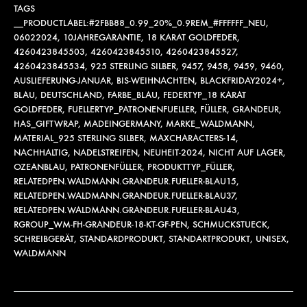
TAGS
__PRODUCTLABEL:#2FBB88_0.99_20%_0.9REM_#FFFFFF_NEU
,
06022024
,
10JAHREGARANTIE
,
18 KARAT GOLDFEDER
,
4260423845503
,
4260423845510
,
4260423845527
,
4260423845534
,
925 STERLING SILBER
,
9457
,
9458
,
9459
,
9460
,
AUSLIEFERUNG-JANUAR
,
BIS-WEIHNACHTEN
,
BLACKFRIDAY2024+
,
BLAU
,
DEUTSCHLAND
,
FARBE_BLAU
,
FEDERTYP_18 KARAT
GOLDFEDER
,
FUELLERTYP_PATRONENFUELLER
,
FÜLLER
,
GRANDEUR
,
HAS_GIFTWRAP
,
MADEINGERMANY
,
MARKE_WALDMANN
,
MATERIAL_925 STERLING SILBER
,
MAXCHARACTERS-14
,
NACHHALTIG
,
NADELSTREIFEN
,
NEUHEIT-2024
,
NICHT AUF LAGER
,
OZEANBLAU
,
PATRONENFÜLLER
,
PRODUKTTYP_FÜLLER
,
RELATEDPEN.WALDMANN.GRANDEUR.FUELLER-BLAU15
,
RELATEDPEN.WALDMANN.GRANDEUR.FUELLER-BLAU37
,
RELATEDPEN.WALDMANN.GRANDEUR.FUELLER-BLAU43
,
RGROUP_WM-FH-GRANDEUR-18-KT-GF-PEN
,
SCHMUCKSTUECK
,
SCHREIBGERÄT
,
STANDARDPRODUKT
,
STANDARTPRODUKT
,
UNISEX
,
WALDMANN