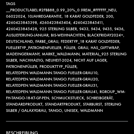
TAGS
__PRODUCTLABEL:#2FBB88_0.99_20%_0.9REM_#FFFFFF_NEU
,
06022024
,
10JAHREGARANTIE
,
18 KARAT GOLDFEDER
,
200
,
4260423845398
,
4260423845404
,
4260423845411
,
4260423845428
,
925 STERLING SILBER
,
9433
,
9434
,
9435
,
9436
,
AUSLIEFERUNG-JANUAR
,
BIS-WEIHNACHTEN
,
BLACKFRIDAY2024+
,
DEUTSCHLAND
,
FARBE_GRAU
,
FEDERTYP_18 KARAT GOLDFEDER
,
FUELLERTYP_PATRONENFUELLER
,
FÜLLER
,
GRAU
,
HAS_GIFTWRAP
,
MADEINGERMANY
,
MARKE_WALDMANN
,
MATERIAL_925 STERLING
SILBER
,
NACHHALTIG
,
NEUHEIT-2024
,
NICHT AUF LAGER
,
PATRONENFÜLLER
,
PRODUKTTYP_FÜLLER
,
RELATEDPEN.WALDMANN.TANGO.FUELLER-GRAU10
,
RELATEDPEN.WALDMANN.TANGO.FUELLER-GRAU20
,
RELATEDPEN.WALDMANN.TANGO.FUELLER-GRAU31
,
RELATEDPEN.WALDMANN.TANGO.FUELLER-GRAU41
,
RGROUP_WM-
FH-TANGO-18-KT-GF-PEN
,
SCHMUCKSTUECK
,
SCHREIBGERÄT
,
STANDARDPRODUKT
,
STANDARTPRODUKT
,
STARBURST
,
STERLING
SILBER / GALAXYGRAU
,
TANGO
,
UNISEX
,
WALDMANN
BESCHREIBUNG