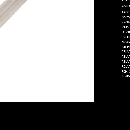
CATE
TAGS
0602
4260
9435
DEUT
FUEL
MAR
NICH
RELA
RELA
RELA
RELA
PEN
,
STAR