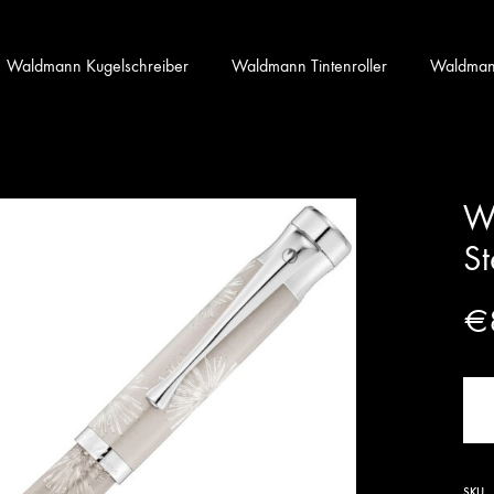
Waldmann Kugelschreiber
Waldmann Tintenroller
Waldmann 
Wa
St
€
SKU