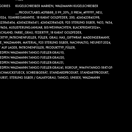
GORIES
KUGELSCHREIBER MARKEN
,
WALDMANN KUGELSCHREIBER
__PRODUCTLABEL:#2FBB88_0.99_20%_0.9REM_#FFFFFF_NEU
,
2024
,
10JAHREGARANTIE
,
18 KARAT GOLDFEDER
,
200
,
4260423845398
,
423845404
,
4260423845411
,
4260423845428
,
925 STERLING SILBER
,
9433
,
9434
,
,
9436
,
AUSLIEFERUNG-JANUAR
,
BIS-WEIHNACHTEN
,
BLACKFRIDAY2024+
,
SCHLAND
,
FARBE_GRAU
,
FEDERTYP_18 KARAT GOLDFEDER
,
LERTYP_PATRONENFUELLER
,
FÜLLER
,
GRAU
,
HAS_GIFTWRAP
,
MADEINGERMANY
,
KE_WALDMANN
,
MATERIAL_925 STERLING SILBER
,
NACHHALTIG
,
NEUHEIT-2024
,
T AUF LAGER
,
PATRONENFÜLLER
,
PRODUKTTYP_FÜLLER
,
TEDPEN.WALDMANN.TANGO.FUELLER-GRAU10
,
TEDPEN.WALDMANN.TANGO.FUELLER-GRAU20
,
TEDPEN.WALDMANN.TANGO.FUELLER-GRAU31
,
TEDPEN.WALDMANN.TANGO.FUELLER-GRAU41
,
RGROUP_WM-FH-TANGO-18-KT-GF-
SCHMUCKSTUECK
,
SCHREIBGERÄT
,
STANDARDPRODUKT
,
STANDARTPRODUKT
,
BURST
,
STERLING SILBER / GALAXYGRAU
,
TANGO
,
UNISEX
,
WALDMANN