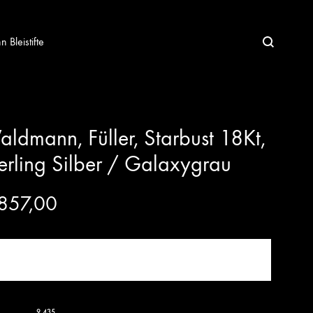
Bleistifte
ldmann, Füller, Starbust 18Kt,
erling Silber / Galaxygrau
857,00
JETZT KAUFEN!
9.435