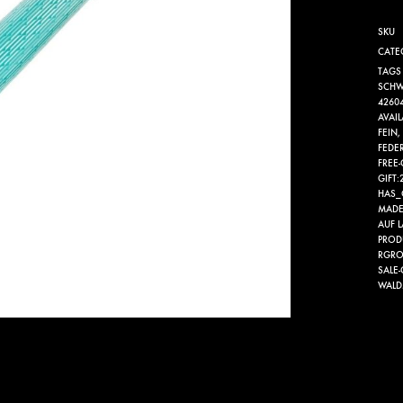
SKU
CATE
TAGS
SCHW
4260
AVAI
FEIN
,
FEDE
FREE-
GIFT:
HAS_
MADE
AUF 
PROD
RGRO
SALE
WAL