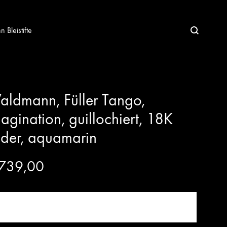
Bleistifte
ldmann, Füller Tango,
agination, guillochiert, 18K
der, aquamarin
739,00
JETZT KAUFEN!