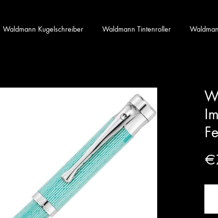
Waldmann Kugelschreiber
Waldmann Tintenroller
Waldmann 
Wa
Im
Fe
€