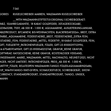
7.061
GORIES
KUGELSCHREIBER MARKEN
,
WALDMANN KUGELSCHREIBER
__WITH:WALDMANN-STIFTEETUI-ORIGINAL-1-SCHREIBGERAET-
ARZ
,
10JAHREGARANTIE
,
18 KARAT GOLDFEDER
,
30TAGERÜCKGABE
,
423843288
,
7059
,
AB 500 € - 1.000 €
,
AQUAMARINE
,
AUSLIEFERUNG-JANUAR
,
LABLEPRODUCT
,
BFCMNEW
,
BIS-WEIHNACHTEN
,
BLACKFRIDAY2024+
,
BREIT
,
EXTRA
FARBE_AQUAMARINE
,
FEDERSTAERKE_BREIT
,
FEDERSTAERKE_EXTRA FEIN
,
RSTAERKE_FEIN
,
FEDERSTAERKE_MITTEL
,
FEDERTYP_18 KARAT GOLDFEDER
,
FEIN
,
GIFT
,
FUELLERTYP_PATRONENFUELLER
,
FÜLLER
,
GIFT:23:8100039753996
,
24:6704859349069
,
GIFT:25:8100040212748
,
GRAVUR_KEINE GRAVUR
,
GIFTWRAP
,
HATGESCHENK
,
KEINE GRAVUR
,
KOSTENLOSER VERSAND
,
INGERMANY
,
MARKE_WALDMANN
,
MITTEL
,
NACHHALTIG
,
NEUHEIT-2021
,
NICHT
LAGER
,
NICHT LIMITIERT
,
PATRONENFÜLLER
,
PREIS_AB 500 € - 1.000 €
,
UKTTYP_FÜLLER
,
RELATEDPEN.WALDMANN.TANGO.FÜLLER-AQUAMARIN20486
,
UP_WM-FH-TANGO-18-KT-GF-PEN
,
SCHMUCKSTUECK
,
SCHREIBGERÄT
,
SHOW-
-CURRENCY
,
STANDARDPRODUKT
,
STANDARTPRODUKT
,
TANGO
,
UNISEX
,
DMANN