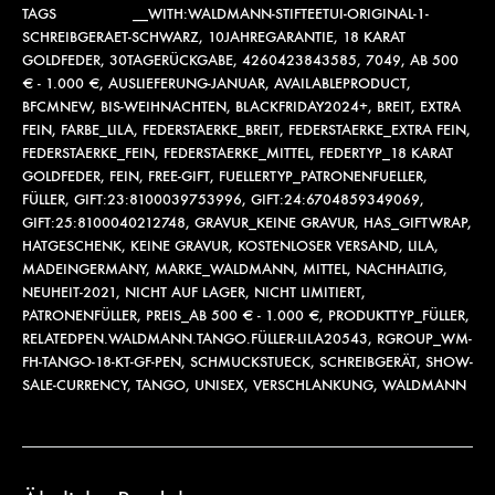
TAGS
__WITH:WALDMANN-STIFTEETUI-ORIGINAL-1-
SCHREIBGERAET-SCHWARZ
,
10JAHREGARANTIE
,
18 KARAT
GOLDFEDER
,
30TAGERÜCKGABE
,
4260423843585
,
7049
,
AB 500
€ - 1.000 €
,
AUSLIEFERUNG-JANUAR
,
AVAILABLEPRODUCT
,
BFCMNEW
,
BIS-WEIHNACHTEN
,
BLACKFRIDAY2024+
,
BREIT
,
EXTRA
FEIN
,
FARBE_LILA
,
FEDERSTAERKE_BREIT
,
FEDERSTAERKE_EXTRA FEIN
,
FEDERSTAERKE_FEIN
,
FEDERSTAERKE_MITTEL
,
FEDERTYP_18 KARAT
GOLDFEDER
,
FEIN
,
FREE-GIFT
,
FUELLERTYP_PATRONENFUELLER
,
FÜLLER
,
GIFT:23:8100039753996
,
GIFT:24:6704859349069
,
GIFT:25:8100040212748
,
GRAVUR_KEINE GRAVUR
,
HAS_GIFTWRAP
,
HATGESCHENK
,
KEINE GRAVUR
,
KOSTENLOSER VERSAND
,
LILA
,
MADEINGERMANY
,
MARKE_WALDMANN
,
MITTEL
,
NACHHALTIG
,
NEUHEIT-2021
,
NICHT AUF LAGER
,
NICHT LIMITIERT
,
PATRONENFÜLLER
,
PREIS_AB 500 € - 1.000 €
,
PRODUKTTYP_FÜLLER
,
RELATEDPEN.WALDMANN.TANGO.FÜLLER-LILA20543
,
RGROUP_WM-
FH-TANGO-18-KT-GF-PEN
,
SCHMUCKSTUECK
,
SCHREIBGERÄT
,
SHOW-
SALE-CURRENCY
,
TANGO
,
UNISEX
,
VERSCHLANKUNG
,
WALDMANN