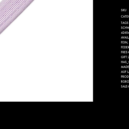
SKU
CATE
TAGS
SCHW
4260
AVAI
FEIN
,
FEDE
FREE-
GIFT:
HAS_
MADE
AUF 
PROD
RGRO
SALE