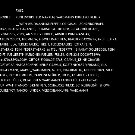
7.052
GORIES
KUGELSCHREIBER MARKEN
,
WALDMANN KUGELSCHREIBER
__WITH:WALDMANN-STIFTEETUI-ORIGINAL-1-SCHREIBGERAET-
ARZ
,
10JAHREGARANTIE
,
18 KARAT GOLDFEDER
,
30TAGERÜCKGABE
,
423843585
,
7049
,
AB 500 € - 1.000 €
,
AUSLIEFERUNG-JANUAR
,
LABLEPRODUCT
,
BFCMNEW
,
BIS-WEIHNACHTEN
,
BLACKFRIDAY2024+
,
BREIT
,
EXTRA
FARBE_LILA
,
FEDERSTAERKE_BREIT
,
FEDERSTAERKE_EXTRA FEIN
,
RSTAERKE_FEIN
,
FEDERSTAERKE_MITTEL
,
FEDERTYP_18 KARAT GOLDFEDER
,
FEIN
,
GIFT
,
FUELLERTYP_PATRONENFUELLER
,
FÜLLER
,
GIFT:23:8100039753996
,
24:6704859349069
,
GIFT:25:8100040212748
,
GRAVUR_KEINE GRAVUR
,
GIFTWRAP
,
HATGESCHENK
,
KEINE GRAVUR
,
KOSTENLOSER VERSAND
,
LILA
,
INGERMANY
,
MARKE_WALDMANN
,
MITTEL
,
NACHHALTIG
,
NEUHEIT-2021
,
NICHT
LAGER
,
NICHT LIMITIERT
,
PATRONENFÜLLER
,
PREIS_AB 500 € - 1.000 €
,
UKTTYP_FÜLLER
,
RELATEDPEN.WALDMANN.TANGO.FÜLLER-LILA20543
,
UP_WM-FH-TANGO-18-KT-GF-PEN
,
SCHMUCKSTUECK
,
SCHREIBGERÄT
,
SHOW-
-CURRENCY
,
TANGO
,
UNISEX
,
VERSCHLANKUNG
,
WALDMANN