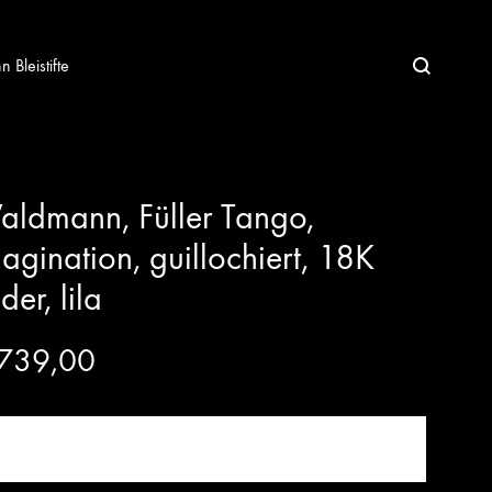
Bleistifte
ldmann, Füller Tango,
agination, guillochiert, 18K
der, lila
739,00
JETZT KAUFEN!