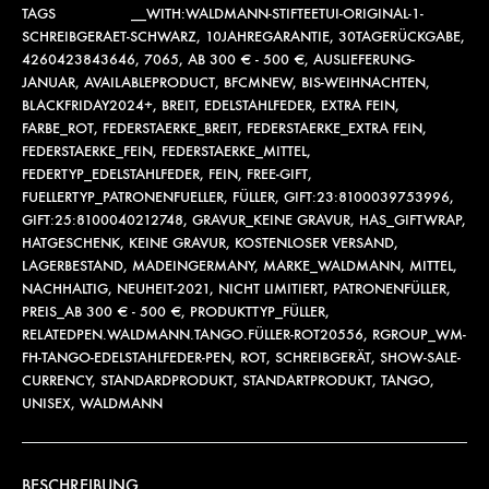
TAGS
__WITH:WALDMANN-STIFTEETUI-ORIGINAL-1-
SCHREIBGERAET-SCHWARZ
,
10JAHREGARANTIE
,
30TAGERÜCKGABE
,
4260423843646
,
7065
,
AB 300 € - 500 €
,
AUSLIEFERUNG-
JANUAR
,
AVAILABLEPRODUCT
,
BFCMNEW
,
BIS-WEIHNACHTEN
,
BLACKFRIDAY2024+
,
BREIT
,
EDELSTAHLFEDER
,
EXTRA FEIN
,
FARBE_ROT
,
FEDERSTAERKE_BREIT
,
FEDERSTAERKE_EXTRA FEIN
,
FEDERSTAERKE_FEIN
,
FEDERSTAERKE_MITTEL
,
FEDERTYP_EDELSTAHLFEDER
,
FEIN
,
FREE-GIFT
,
FUELLERTYP_PATRONENFUELLER
,
FÜLLER
,
GIFT:23:8100039753996
,
GIFT:25:8100040212748
,
GRAVUR_KEINE GRAVUR
,
HAS_GIFTWRAP
,
HATGESCHENK
,
KEINE GRAVUR
,
KOSTENLOSER VERSAND
,
LAGERBESTAND
,
MADEINGERMANY
,
MARKE_WALDMANN
,
MITTEL
,
NACHHALTIG
,
NEUHEIT-2021
,
NICHT LIMITIERT
,
PATRONENFÜLLER
,
PREIS_AB 300 € - 500 €
,
PRODUKTTYP_FÜLLER
,
RELATEDPEN.WALDMANN.TANGO.FÜLLER-ROT20556
,
RGROUP_WM-
FH-TANGO-EDELSTAHLFEDER-PEN
,
ROT
,
SCHREIBGERÄT
,
SHOW-SALE-
CURRENCY
,
STANDARDPRODUKT
,
STANDARTPRODUKT
,
TANGO
,
UNISEX
,
WALDMANN
BESCHREIBUNG