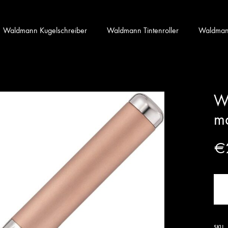
Waldmann Kugelschreiber
Waldmann Tintenroller
Waldmann 
Wa
ma
€
SKU