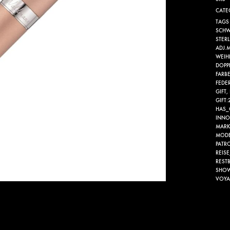
CATE
TAGS
SCHW
STERL
ADJ.
WEIH
DOPP
FARB
FEDE
GIFT
,
GIFT:
HAS_
INNO
MAR
MOD
PATR
REIS
REST
SHOW
VOYA