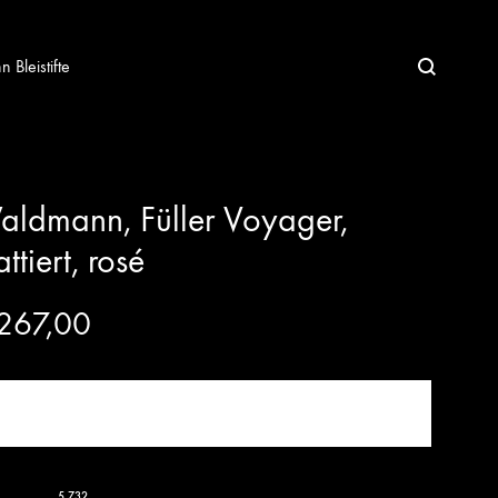
Bleistifte
ldmann, Füller Voyager,
ttiert, rosé
267,00
JETZT KAUFEN!
5.732