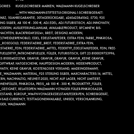
GORIES
KUGELSCHREIBER MARKEN
,
WALDMANN KUGELSCHREIBER
__WITH:WALDMANN-STIFTEETUI-ORIGINAL-1-SCHREIBGERAET-
ARZ
,
10JAHREGARANTIE
,
30TAGERÜCKGABE
,
4260423841062
,
5730
,
925
ING SILBER
,
AB 100 € - 300 €
,
ADJ.EDEL
,
ADJ.FUTURISTISCH
,
ADJ.INNOVATIV
,
MODERN
,
AUSLIEFERUNG-JANUAR
,
AVAILABLEPRODUCT
,
BFCMNEW
,
BIS-
NACHTEN
,
BLACKFRIDAY2024+
,
BREIT
,
DESIGN2.MODERN
,
ELTWEIDLERPENOBLO
,
EDEL
,
EDELSTAHLFEDER
,
EXTRA FEIN
,
FARBE_PINK-ROSA
,
E_ROSEGOLD
,
FEDERSTAERKE_BREIT
,
FEDERSTAERKE_EXTRA FEIN
,
RSTAERKE_FEIN
,
FEDERSTAERKE_MITTEL
,
FEDERTYP_EDELSTAHLFEDER
,
FEIN
,
FREE-
FUELLERTYP_PATRONENFUELLER
,
FÜLLER
,
FUTURISTISCH
,
GIFT:23:8100039753996
,
25:8100040212748
,
GRAVUR
,
GRAVUR_GRAVUR
,
GRAVUR_KEINE GRAVUR
,
GIFTWRAP
,
HATGESCHENK
,
HAUPTDESIGN.MODERN
,
HIDDENPRODUCT
,
VATIV
,
KEINE GRAVUR
,
KOSTENLOSER VERSAND
,
MADEINGERMANY
,
KE_WALDMANN
,
MATERIAL_925 STERLING SILBER
,
MAXCHARACTERS-16
,
MITTEL
,
ERN
,
NACHHALTIG
,
NEUHEIT-2020
,
NICHT AUF LAGER
,
NICHT LIMITIERT
,
ONENFÜLLER
,
PINK-ROSA
,
PREIS_AB 100 € - 300 €
,
PRODUKTTYP_FÜLLER
,
E_GEEIGNET
,
RELATEDPEN.WALDMANN.VOYAGER.FÜLLER-PINK-ROSA228
,
BESTAND
,
RGROUP_WM-FH-VOYAGER-EDELSTAHLFEDER-PEN
,
SCHREIBGERÄT
,
-SALE-CURRENCY
,
TESTTAGONLYAVAILABLE
,
UNISEX
,
VERSCHLANKUNG
,
GER
,
WALDMANN