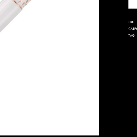
SKU
CATE
TAG