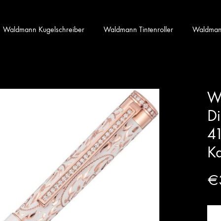
Waldmann Kugelschreiber
Waldmann Tintenroller
Waldmann 
Wa
Di
41
Ka
€