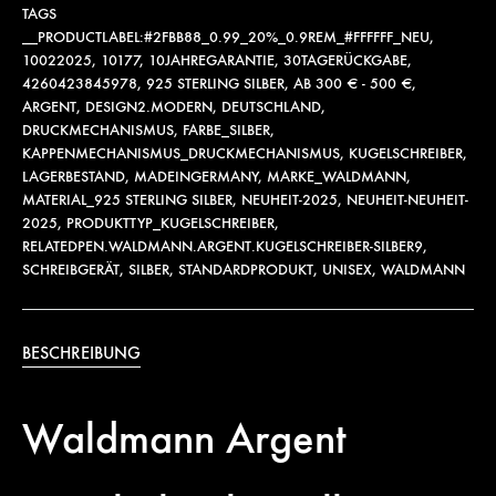
TAGS
__PRODUCTLABEL:#2FBB88_0.99_20%_0.9REM_#FFFFFF_NEU
,
10022025
,
10177
,
10JAHREGARANTIE
,
30TAGERÜCKGABE
,
4260423845978
,
925 STERLING SILBER
,
AB 300 € - 500 €
,
ARGENT
,
DESIGN2.MODERN
,
DEUTSCHLAND
,
DRUCKMECHANISMUS
,
FARBE_SILBER
,
KAPPENMECHANISMUS_DRUCKMECHANISMUS
,
KUGELSCHREIBER
,
LAGERBESTAND
,
MADEINGERMANY
,
MARKE_WALDMANN
,
MATERIAL_925 STERLING SILBER
,
NEUHEIT-2025
,
NEUHEIT-NEUHEIT-
2025
,
PRODUKTTYP_KUGELSCHREIBER
,
RELATEDPEN.WALDMANN.ARGENT.KUGELSCHREIBER-SILBER9
,
SCHREIBGERÄT
,
SILBER
,
STANDARDPRODUKT
,
UNISEX
,
WALDMANN
BESCHREIBUNG
Waldmann Argent