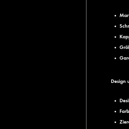
Mar
Schr
Kap
Größ
Gara
Design 
Desi
Farb
Zier