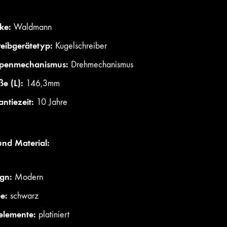
ke:
Waldmann
eibgerätetyp:
Kugelschreiber
penmechanismus:
Drehmechanismus
e (L):
146,3mm
ntiezeit:
10 Jahre
und Material:
gn:
Modern
e:
schwarz
elemente:
platiniert