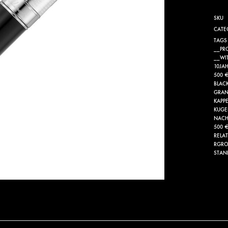
SKU
CATE
TAGS
__PR
__WI
10JA
500 
BLAC
GRAN
KAPP
KUGE
NACH
500 
RELA
RGRO
STAN