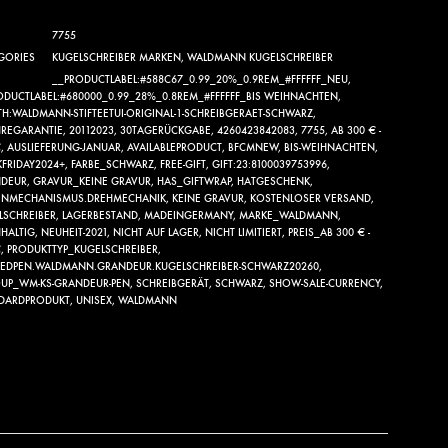
7755
GORIES
KUGELSCHREIBER MARKEN
,
WALDMANN KUGELSCHREIBER
__PRODUCTLABEL:#588C67_0.99_20%_0.9REM_#FFFFFF_NEU
,
ODUCTLABEL:#680000_0.99_28%_0.8REM_#FFFFFF_BIS WEIHNACHTEN
,
TH:WALDMANN-STIFTEETUI-ORIGINAL-1-SCHREIBGERAET-SCHWARZ
,
HREGARANTIE
,
20112023
,
30TAGERÜCKGABE
,
4260423842083
,
7755
,
AB 300 € -
€
,
AUSLIEFERUNG-JANUAR
,
AVAILABLEPRODUCT
,
BFCMNEW
,
BIS-WEIHNACHTEN
,
KFRIDAY2024+
,
FARBE_SCHWARZ
,
FREE-GIFT
,
GIFT:23:8100039753996
,
DEUR
,
GRAVUR_KEINE GRAVUR
,
HAS_GIFTWRAP
,
HATGESCHENK
,
ENMECHANISMUS.DREHMECHANIK
,
KEINE GRAVUR
,
KOSTENLOSER VERSAND
,
LSCHREIBER
,
LAGERBESTAND
,
MADEINGERMANY
,
MARKE_WALDMANN
,
HALTIG
,
NEUHEIT-2021
,
NICHT AUF LAGER
,
NICHT LIMITIERT
,
PREIS_AB 300 € -
€
,
PRODUKTTYP_KUGELSCHREIBER
,
TEDPEN.WALDMANN.GRANDEUR.KUGELSCHREIBER-SCHWARZ20260
,
UP_WM-KS-GRANDEUR-PEN
,
SCHREIBGERÄT
,
SCHWARZ
,
SHOW-SALE-CURRENCY
,
DARDPRODUKT
,
UNISEX
,
WALDMANN