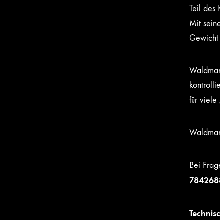
Teil des 
Mit sein
Gewicht b
Waldmann 
kontrolli
für viel
Waldmann
Bei Frag
784268
Technis