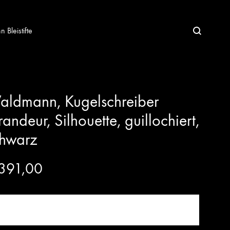
Bleistifte
ldmann, Kugelschreiber
andeur, Silhouette, guillochiert,
chwarz
391,00
JETZT KAUFEN!