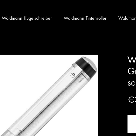
Waldmann Kugelschreiber
Waldmann Tintenroller
Waldmann 
Wa
Gr
s
€