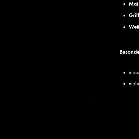
Mate
Grif
Weit
Besonde
mass
mehr