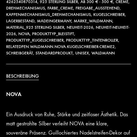
4262540870314
,
925 STERLING SILBER
,
AB 300 € - 500 €
,
CREME
,
DREHMECHANISMUS
,
FARBE_CREME
,
FREIGABE_AUSSTEHEND
,
KAPPENMECHANISMUS_DREHMECHANISMUS
,
KUGELSCHREIBER
,
LAGERBESTAND
,
MADEINGERMANY
,
MARKE_WALDMANN
,
MATERIAL_925 STERLING SILBER
,
NEUHEIT-2026
,
NEUHEIT-NEUHEIT-
2026
,
NOVA
,
PRODUKTTYP_BLEISTIFT
,
PRODUKTTYP_KUGELSCHREIBER
,
PRODUKTTYP_TINTENROLLER
,
RELATEDPEN.WALDMANN.NOVA.KUGELSCHREIBER-CREME2
,
SCHREIBGERÄT
,
STANDARDPRODUKT
,
UNISEX
,
WALDMANN
BESCHREIBUNG
NOVA
Ein Ausdruck von Ruhe, Stärke und zeitloser Ästhetik. Das
matt gestrahlte Silber verleiht NOVA eine klare,
souveräne Präsenz. Guillochiertes Nadelstreifen-Dekor auf