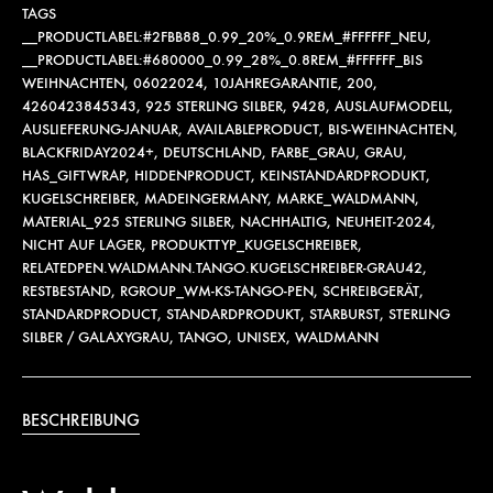
TAGS
__PRODUCTLABEL:#2FBB88_0.99_20%_0.9REM_#FFFFFF_NEU
,
__PRODUCTLABEL:#680000_0.99_28%_0.8REM_#FFFFFF_BIS
WEIHNACHTEN
,
06022024
,
10JAHREGARANTIE
,
200
,
4260423845343
,
925 STERLING SILBER
,
9428
,
AUSLAUFMODELL
,
AUSLIEFERUNG-JANUAR
,
AVAILABLEPRODUCT
,
BIS-WEIHNACHTEN
,
BLACKFRIDAY2024+
,
DEUTSCHLAND
,
FARBE_GRAU
,
GRAU
,
HAS_GIFTWRAP
,
HIDDENPRODUCT
,
KEINSTANDARDPRODUKT
,
KUGELSCHREIBER
,
MADEINGERMANY
,
MARKE_WALDMANN
,
MATERIAL_925 STERLING SILBER
,
NACHHALTIG
,
NEUHEIT-2024
,
NICHT AUF LAGER
,
PRODUKTTYP_KUGELSCHREIBER
,
RELATEDPEN.WALDMANN.TANGO.KUGELSCHREIBER-GRAU42
,
RESTBESTAND
,
RGROUP_WM-KS-TANGO-PEN
,
SCHREIBGERÄT
,
STANDARDPRODUCT
,
STANDARDPRODUKT
,
STARBURST
,
STERLING
SILBER / GALAXYGRAU
,
TANGO
,
UNISEX
,
WALDMANN
BESCHREIBUNG