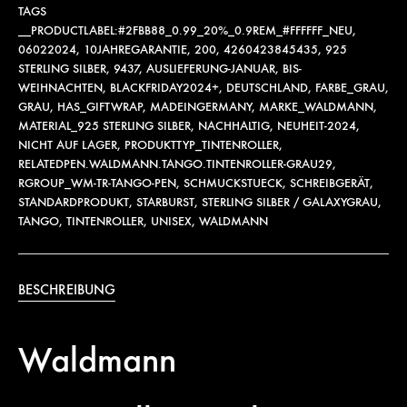
TAGS
__PRODUCTLABEL:#2FBB88_0.99_20%_0.9REM_#FFFFFF_NEU
,
06022024
,
10JAHREGARANTIE
,
200
,
4260423845435
,
925
STERLING SILBER
,
9437
,
AUSLIEFERUNG-JANUAR
,
BIS-
WEIHNACHTEN
,
BLACKFRIDAY2024+
,
DEUTSCHLAND
,
FARBE_GRAU
,
GRAU
,
HAS_GIFTWRAP
,
MADEINGERMANY
,
MARKE_WALDMANN
,
MATERIAL_925 STERLING SILBER
,
NACHHALTIG
,
NEUHEIT-2024
,
NICHT AUF LAGER
,
PRODUKTTYP_TINTENROLLER
,
RELATEDPEN.WALDMANN.TANGO.TINTENROLLER-GRAU29
,
RGROUP_WM-TR-TANGO-PEN
,
SCHMUCKSTUECK
,
SCHREIBGERÄT
,
STANDARDPRODUKT
,
STARBURST
,
STERLING SILBER / GALAXYGRAU
,
TANGO
,
TINTENROLLER
,
UNISEX
,
WALDMANN
BESCHREIBUNG
Waldmann