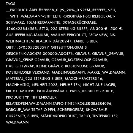
TAGS
__PRODUCTLABEL:#2FBB88_0.99_20%_0.9REM_#FFFFFF_NEU
,
__WITH:WALDMANN-STIFTEETUI-ORIGINAL-1-SCHREIBGERAET-
SCHWARZ
,
10JAHREGARANTIE
,
30TAGERÜCKGABE
,
4260423844568
,
8710
,
925 STERLING SILBER
,
AB 300 € - 500 €
,
AUSLIEFERUNG-JANUAR
,
AVAILABLEPRODUCT
,
BFCMNEW
,
BIS-
WEIHNACHTEN
,
BLACKFRIDAY2024+
,
FARBE_SILBER
,
GIFT:1:6705058283597
,
GIFTBUTTON:GRATIS
GESCHENK:A0C476:000000:A0C476
,
GRAVUR
,
GRAVUR_GRAVUR
,
GRAVUR_KEINE GRAVUR
,
GRAVUR_KOSTENLOSE GRAVUR
,
HAS_GIFTWRAP
,
KEINE GRAVUR
,
KOSTENLOSE GRAVUR
,
KOSTENLOSER VERSAND
,
MADEINGERMANY
,
MARKE_WALDMANN
,
MATERIAL_925 STERLING SILBER
,
MAXCHARACTERS-16
,
NACHHALTIG
,
NEUHEIT-2023
,
NEUHEITEN
,
NICHT AUF LAGER
,
NICHT LIMITIERT
,
NULLABERRABATT
,
PREIS_AB 300 € - 500 €
,
PRODUKTTYP_TINTENROLLER
,
RELATEDPEN.WALDMANN.TAPIO.TINTENROLLER-SILBER4096
,
RGROUP_WM-TR-TAPIO-PEN
,
SCHREIBGERÄT
,
SHOW-SALE-
CURRENCY
,
SILBER
,
STANDARDPRODUKT
,
TAPIO
,
TINTENROLLER
,
WALDMANN