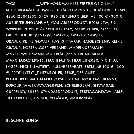
TAGS
__WITH:WALDMANN-STIFTEETUI-ORIGINAL-1-
SCHREIBGERAET-SCHWARZ
,
10JAHREGARANTIE
,
30TAGERÜCKGABE
,
4260423841233
,
5729
,
925 STERLING SILBER
,
AB 100 € - 300 €
,
AUSLIEFERUNG-JANUAR
,
AVAILABLEPRODUCT
,
BFCMNEW
,
BIS-
WEIHNACHTEN
,
BLACKFRIDAY2024+
,
FARBE_SILBER
,
FREE-GIFT
,
GIFT:23:8100039753996
,
GRAVUR
,
GRAVUR_GRAVUR
,
GRAVUR_KEINE GRAVUR
,
HAS_GIFTWRAP
,
HATGESCHENK
,
KEINE
GRAVUR
,
KOSTENLOSER VERSAND
,
MADEINGERMANY
,
MARKE_WALDMANN
,
MATERIAL_925 STERLING SILBER
,
MAXCHARACTERS-16
,
NACHHALTIG
,
NEUHEIT-2020
,
NICHT AUF
LAGER
,
NICHT LIMITIERT
,
NULLABERRABATT
,
PREIS_AB 100 € - 300
€
,
PRODUKTTYP_TINTENROLLER
,
REISE_GEEIGNET
,
RELATEDPEN.WALDMANN.VOYAGER.TINTENROLLER-SILBER253
,
RGROUP_WM-TR-VOYAGER-PEN
,
SCHREIBGERÄT
,
SHOW-SALE-
CURRENCY
,
SILBER
,
STANDARDPRODUKT
,
TESTTAGONLYAVAILABLE
,
TINTENROLLER
,
UNISEX
,
VOYAGER
,
WALDMANN
BESCHREIBUNG