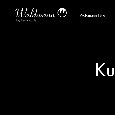
Waldmann Füller
Waldmann
Mit
Füller
Gratis
|
Gravur
Schreibgeräte
&
aus
Versand
Ku
Sterlingsilber