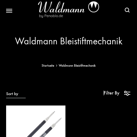
Waldmann
Mit
Füller
Gratis
Waldmann Bleistiftmechanik
|
Gravur
Schreibgeräte
&
aus
Versand
Sterlingsilber
Startseite
Waldmann Bleistiftmechanik
Filter By
Sort by