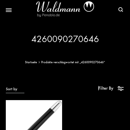
Waldmann
Mit
Füller
Gratis
4260090270646
|
Gravur
Schreibgeräte
&
aus
Versand
Sterlingsilber
Startseite
Produkte verschlagwortet mit „4260090270646“
Filter By
Sort by