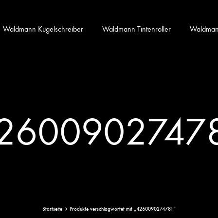
Waldmann Kugelschreiber
Waldmann Tintenroller
Waldmann 
2600902747
Startseite
Produkte verschlagwortet mit „4260090274781“