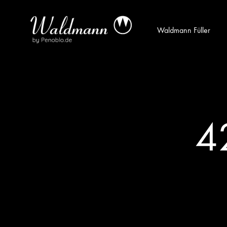
Waldmann Füller
Waldmann
Mit
Füller
Gratis
|
Gravur
Schreibgeräte
&
aus
Versand
4
Sterlingsilber