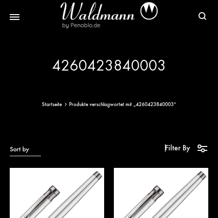
Waldmann
Mit
Füller
Gratis
4260423840003
|
Gravur
Schreibgeräte
&
aus
Versand
Sterlingsilber
Startseite
Produkte verschlagwortet mit „4260423840003“
Filter By
Sort by