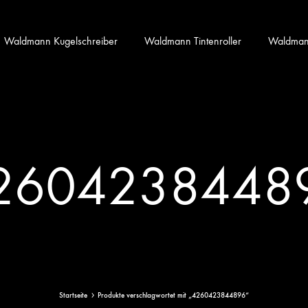
Waldmann Kugelschreiber
Waldmann Tintenroller
Waldmann 
2604238448
Startseite
Produkte verschlagwortet mit „4260423844896“