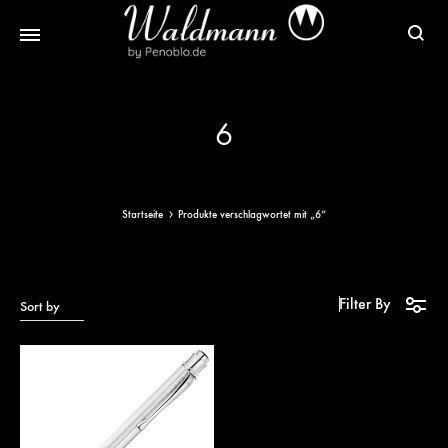
Waldmann
Mit
Füller
Gratis
6
|
Gravur
Schreibgeräte
&
aus
Versand
Sterlingsilber
Startseite
Produkte verschlagwortet mit „6“
Filter By
Sort by