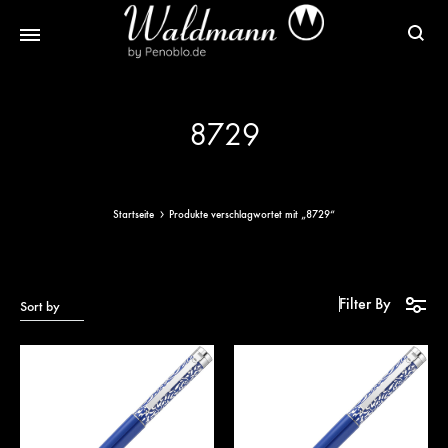
Waldmann
Mit
Füller
Gratis
8729
|
Gravur
Schreibgeräte
&
aus
Versand
Sterlingsilber
Startseite
Produkte verschlagwortet mit „8729“
Filter By
Sort by