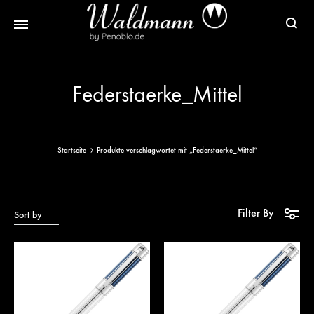
Waldmann
Mit
Füller
Gratis
Federstaerke_Mittel
|
Gravur
Schreibgeräte
&
aus
Versand
Sterlingsilber
Startseite
Produkte verschlagwortet mit „Federstaerke_Mittel“
Filter By
Sort by