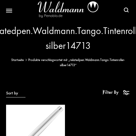
Waldmann
Mit
latedpen.Waldmann.Tango.Tintenroll
Füller
Gratis
|
Gravur
silber14713
Schreibgeräte
&
aus
Versand
Startseite
Produkte verschlagwortet mit „relatedpen.Waldmann.Tango.Tintenroller-
Sterlingsilber
silber14713“
Filter By
Sort by