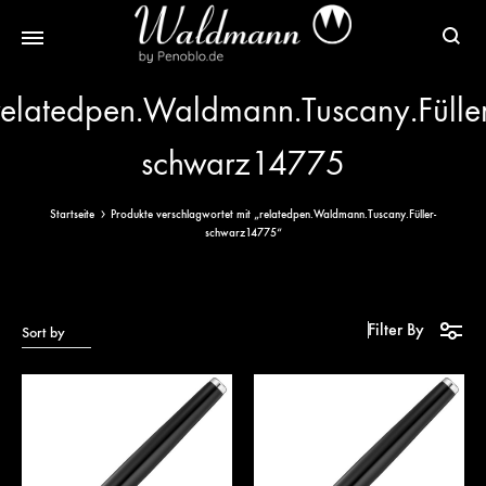
Waldmann
Mit
relatedpen.Waldmann.Tuscany.Füller
Füller
Gratis
|
Gravur
schwarz14775
Schreibgeräte
&
aus
Versand
Startseite
Produkte verschlagwortet mit „relatedpen.Waldmann.Tuscany.Füller-
Sterlingsilber
schwarz14775“
Filter By
Sort by