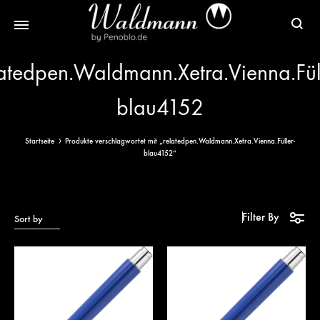
Waldmann
Mit
latedpen.Waldmann.Xetra.Vienna.Füll
Füller
Gratis
|
Gravur
blau4152
Schreibgeräte
&
aus
Versand
Startseite
Produkte verschlagwortet mit „relatedpen.Waldmann.Xetra.Vienna.Füller-
Sterlingsilber
blau4152“
Filter By
Sort by