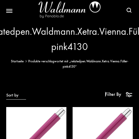
Waldmann
Mit
latedpen.Waldmann.Xetra.Vienna.Füll
Füller
Gratis
|
Gravur
pink4130
Schreibgeräte
&
aus
Versand
Startseite
Produkte verschlagwortet mit „relatedpen.Waldmann.Xetra.Vienna.Füller-
Sterlingsilber
pink4130“
Filter By
Sort by